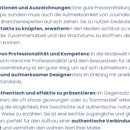
ationen und Auszeichnungen:
Eine gute Pressemitteilung
ppe, sondern muss auch die Aufmerksamkeit von Journalist
 Branchenexperten auf sich ziehen. Sie zu nutzen bedeut
takte zu knüpfen, erweitern
in den Medien sichtbar zu
 der Zusammenarbeit und des Wachstums zu eröffnen, die 
n können.
von Professionalität und Kompetenz:
In der Modewelt 
d in Hand mit Professionalität und dem Bewusstsein für 
essemitteilung ist ein guter Weg, um auf sich aufmerksa
 und aufmerksamer Designer
stets im Einklang mit ane
Standards.
uthentisch und effektiv zu präsentieren:
Im Gegensatz 
n, die oft etwas gezwungen oder zu "kommerziell" wirken
ng die Möglichkeit, Ihre Geschichte auf authentische, natü
eise zu erzählen. Sie ist eine leichter zugängliche und gl
en, perfekt für den Aufbau einer
authentische Verbindu
t
und vermitteln den wahren Wert Ihrer Marke.