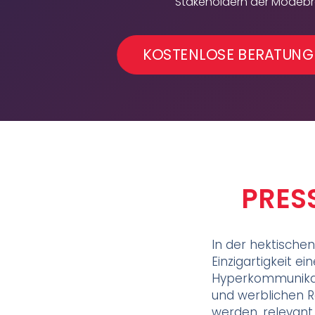
Stakeholdern der Modebr
KOSTENLOSE BERATUNG
PRES
In der hektische
Einzigartigkeit e
Hyperkommunikati
und werblichen 
werden, relevant