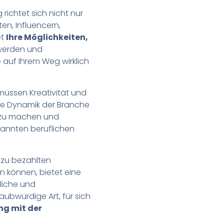
 richtet sich nicht nur
en, Influencern,
et
Ihre Möglichkeiten,
 werden und
auf Ihrem Weg wirklich
müssen Kreativität und
die Dynamik der Branche
m zu machen und
rkannten beruflichen
zu bezahlten
 können, bietet eine
rliche und
aubwürdige Art, für sich
ng mit der