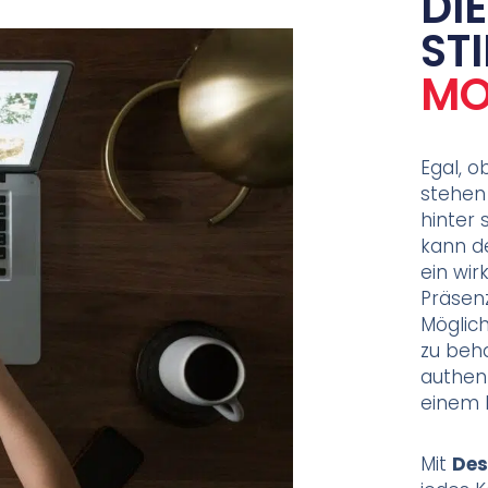
DI
ST
MO
Egal, o
stehen
hinter 
kann d
ein wir
Präsenz
Möglich
zu beh
authen
einem b
Mit
Des