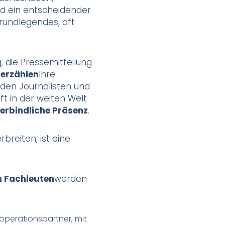
rd ein entscheidender
rundlegendes, oft
, die Pressemitteilung
 erzählen
Ihre
 den Journalisten und
t in der weiten Welt
verbindliche Präsenz
.
breiten, ist eine
n Fachleuten
werden
perationspartner, mit