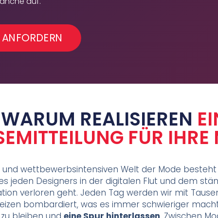
anche auf.
 ANFORDERN
WARUM REALISIEREN
EI
SEMITTEILUNG FÜR IHRE
n und wettbewerbsintensiven Welt der Mode besteht 
ines jeden Designers in der digitalen Flut und dem st
on verloren geht. Jeden Tag werden wir mit Tausen
Reizen bombardiert, was es immer schwieriger mac
 zu bleiben und
eine Spur hinterlassen
. Zwischen M