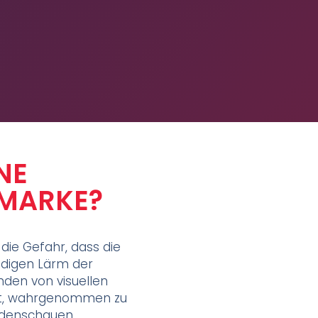
NE
 MARKE?
die Gefahr, dass die
ändigen Lärm der
den von visuellen
ht, wahrgenommen zu
odenschauen,