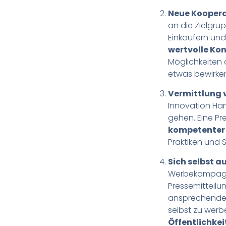
Neue Kooper
an die Zielgru
Einkäufern und
wertvolle Kon
Möglichkeiten
etwas bewirke
Vermittlung 
Innovation Han
gehen. Eine Pr
kompetenter
Praktiken und 
Sich selbst a
Werbekampagne
Pressemitteilu
ansprechende W
selbst zu werb
Öffentlichkei