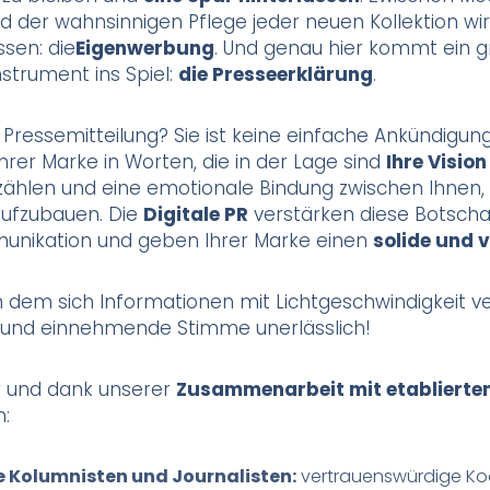
d der wahnsinnigen Pflege jeder neuen Kollektion wi
sen: die
Eigenwerbung
. Und genau hier kommt ein g
strument ins Spiel:
die Presseerklärung
.
 Pressemitteilung? Sie ist keine einfache Ankündigung
Ihrer Marke in Worten, die in der Lage sind
Ihre Vision
zählen und eine emotionale Bindung zwischen Ihnen,
aufzubauen. Die
Digitale PR
verstärken diese Botschaf
unikation und geben Ihrer Marke einen
solide und 
 dem sich Informationen mit Lichtgeschwindigkeit ver
 und einnehmende Stimme unerlässlich!
r und dank unserer
Zusammenarbeit mit etablierte
:
e Kolumnisten und Journalisten:
vertrauenswürdige Koo