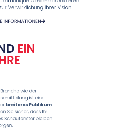
Kommuniqué zu einem konkreten
 zur Verwirklichung Ihrer Vision.
E INFORMATIONEN
IND
EIN
IHRE
 Branche wie der
mitteilung ist eine
ner
breiteres Publikum
.
en Sie sicher, dass Ihr
s Schaufenster bleiben
orgen.