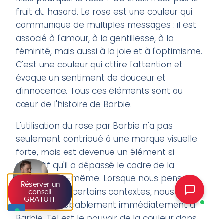
fruit du hasard. Le rose est une couleur qui
communique de multiples messages : il est
associé à l'amour, à la gentillesse, à la
féminité, mais aussi à la joie et à l'optimisme.
C'est une couleur qui attire l'attention et
évoque un sentiment de douceur et
d'innocence. Tous ces éléments sont au
cœur de l'histoire de Barbie.
L'utilisation du rose par Barbie n'a pas
seulement contribué à une marque visuelle
forte, mais est devenue un élément si
distinctif qu'il a dépassé le cadre de la
marque elle-même. Lorsque nous pensons
Réserver un
au rose dans certains contextes, nous
conseil
GRATUIT
pensons probablement immédiatement à
Barbie. Tel est le pouvoir de la couleur dans