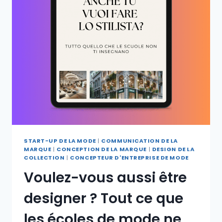
START-UP DE LA MODE
|
COMMUNICATION DE LA
MARQUE
|
CONCEPTION DE LA MARQUE
|
DESIGN DE LA
COLLECTION
|
CONCEPTEUR D'ENTREPRISE DE MODE
Voulez-vous aussi être
designer ? Tout ce que
les écoles de mode ne