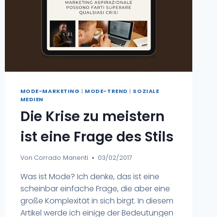
MODE-MARKETING
|
MODE-TREND
|
SOZIALE
MEDIEN
Die Krise zu meistern
ist eine Frage des Stils
Von
Corrado Manenti
03/02/2017
Was ist Mode? Ich denke, das ist eine
scheinbar einfache Frage, die aber eine
große Komplexität in sich birgt. In diesem
Artikel werde ich einige der Bedeutungen