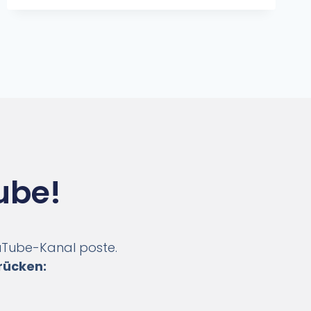
ube!
ouTube-Kanal poste.
rücken: