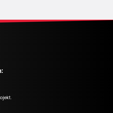
:
jekt.