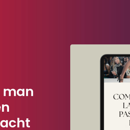
e man
en
macht