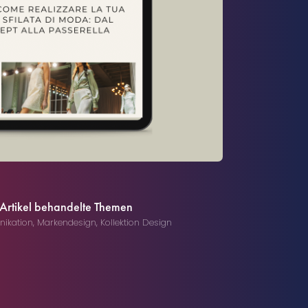
 Artikel behandelte Themen
ikation
,
Markendesign
,
Kollektion Design