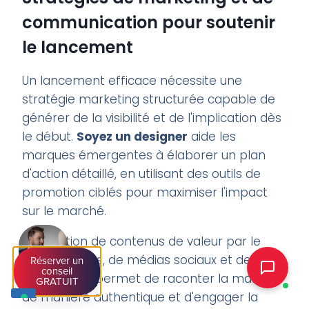
communication pour soutenir
le lancement
Un lancement efficace nécessite une
stratégie marketing structurée capable de
générer de la visibilité et de l'implication dès
le début.
Soyez un designer
aide les
marques émergentes à élaborer un plan
d'action détaillé, en utilisant des outils de
promotion ciblés pour maximiser l'impact
sur le marché.
La création de contenus de valeur par le
biais de blogs, de médias sociaux et de
Réserver un
conseil
newsletters permet de raconter la marque
GRATUIT
de manière authentique et d'engager la