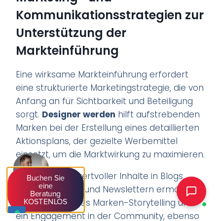
Kommunikationsstrategien zur
Unterstützung der
Markteinführung
Eine wirksame Markteinführung erfordert
eine strukturierte Marketingstrategie, die von
Anfang an für Sichtbarkeit und Beteiligung
sorgt.
Designer werden
hilft aufstrebenden
Marken bei der Erstellung eines detaillierten
Aktionsplans, der gezielte Werbemittel
einsetzt, um die Marktwirkung zu maximieren.
Die Erstellung wertvoller Inhalte in Blogs,
Buchen Sie
eine
sozialen Medien und Newslettern ermöglicht
Beratung
ein authentisches Marken-Storytelling und
KOSTENLOS
ein Engagement in der Community, ebenso