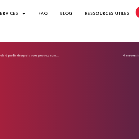
SERVICES
FAQ
BLOG
RESSOURCES UTILES
Vous voulez créer votre propre marque de vêtements ? Voici les 9 points essentiels à partir desquels vous pouvez commencer !
4 erreurs 