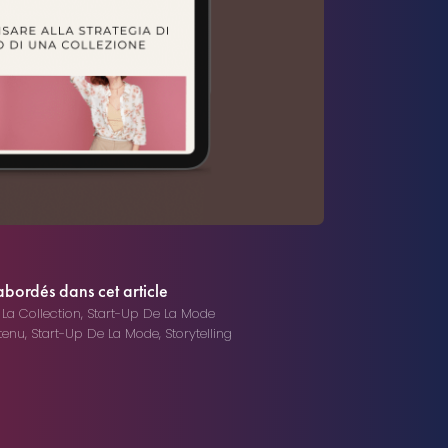
abordés dans cet article
La Collection
,
Start-Up De La Mode
tenu
,
Start-Up De La Mode
,
Storytelling