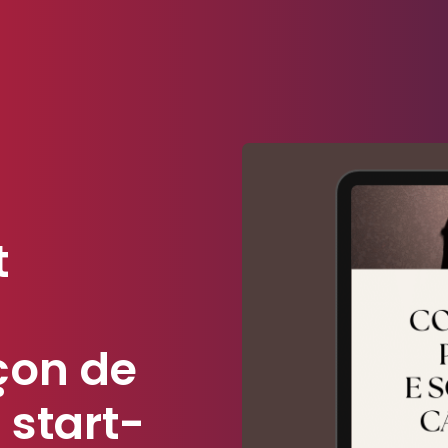
t
açon de
 start-