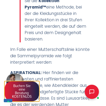
Sie die
Kollektion
Pyramid™
eine Methode, bei
der die Kleidungsstücke in
Ihrer Kollektion in drei Stufen
eingeteilt werden, die auf dem
Preis und dem Designgehalt
basieren.
Im Falle einer Mutterschaftslinie könnte
die Sammelpyramide wie folgt
interpretiert werden:
ASPIRATIONAL:
Hier finden wir die
exklusivsten und raffiniertesten
Kleidungsstücke, wie Abendkleider aus
Buchen Sie
eine
Seide oder handgefertigte Stücke für
Beratung
KOSTENLOS
besondere Anlässe. Es sind Luxusartikel,
die es der werdenden Mutter