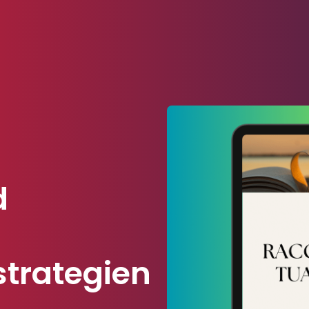
d
trategien