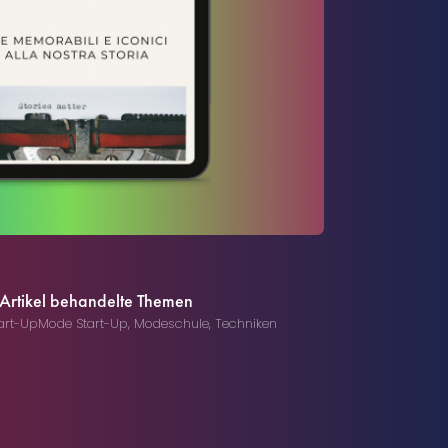
 Artikel behandelte Themen
art-Up
Mode Start-Up
,
Modeschule
,
Techniken