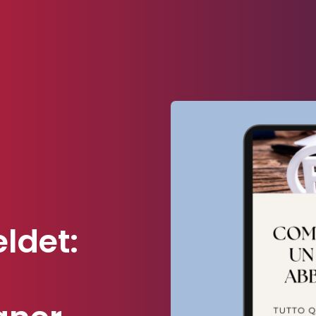
ldet: