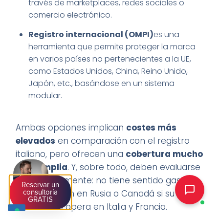
través de marketplaces, redes sociales o
comercio electrónico.
Registro internacional (OMPI)
es una
herramienta que permite proteger la marca
en varios países no pertenecientes a la UE,
como Estados Unidos, China, Reino Unido,
Japón, etc., basándose en un sistema
modular.
Ambas opciones implican
costes más
elevados
en comparación con el registro
italiano, pero ofrecen una
cobertura mucho
más amplia
. Y, sobre todo, deben evaluarse
estratégicamente: no tiene sentido gastar
Reservar un
en protección en Rusia o Canadá si su
consultoría
GRATIS
marca sólo opera en Italia y Francia.