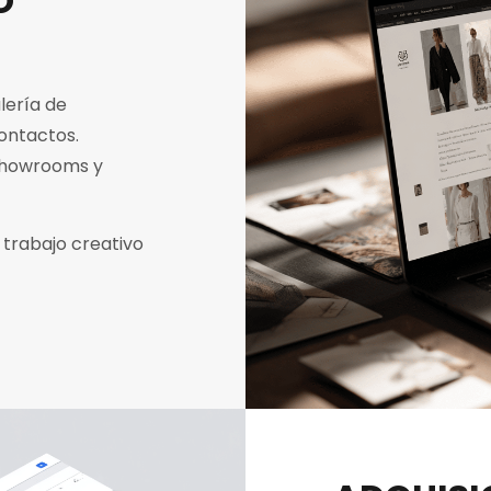
O
lería de
contactos.
showrooms y
 trabajo creativo