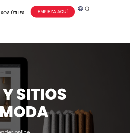
EMPIEZA AQUÍ
SOS ÚTILES
Y SITIOS
 MODA
nder online,