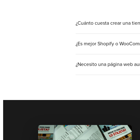
¿Cuánto cuesta crear una tie
Un comercio electrónic
¿Es mejor Shopify o WooCom
soluciones Shopify, y 
funciones avanzadas. Lo
Shopify es ideal para 
¿Necesito una página web au
menos mantenimiento té
quienes tienen necesid
Por supuesto que sí. Te
de las plataformas socia
fundamental para cualq