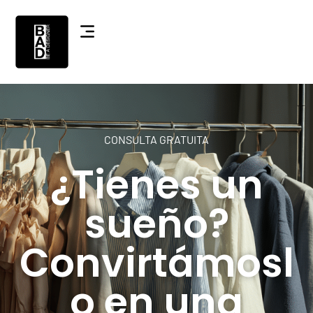
CONSULTA GRATUITA
¿Tienes un
sueño?
Convirtámosl
o en una