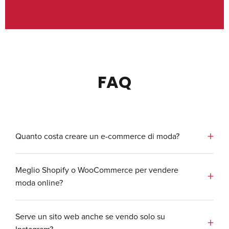
FAQ
Quanto costa creare un e-commerce di moda?
Un e-commerce professionale per brand di
Meglio Shopify o WooCommerce per vendere
moda parte da 3.000-5.000€ per soluzioni
moda online?
Shopify, fino a 8.000-15.000€ per
piattaforme custom WooCommerce con
Shopify è ideale per chi vuole partire
Serve un sito web anche se vendo solo su
funzionalità avanzate. I costi variano in base
velocemente con costi fissi mensili e meno