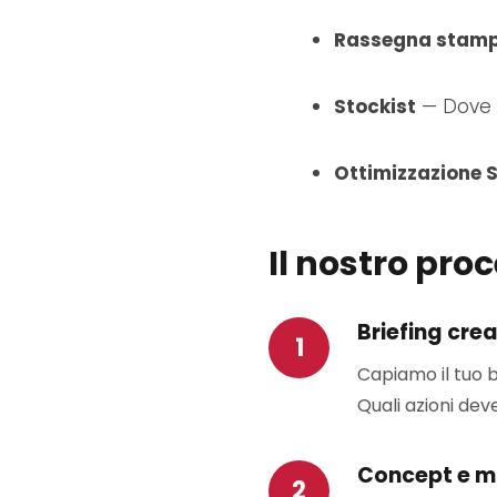
Rassegna stam
Stockist
— Dove a
Ottimizzazione 
Il nostro pro
Briefing cre
Capiamo il tuo b
Quali azioni de
Concept e 