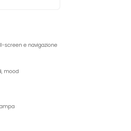
l-screen e navigazione
li, mood
stampa