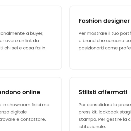
i
Fashion designer
sionalmente a buyer,
Per mostrare il tuo portfo
 avere un link da
e brand che cercano col
 chi sei e cosa fai in
posizionarti come profes
endono online
Stilisti affermati
o in showroom fisici ma
Per consolidare la prese
enza digitale
press kit, lookbook stag
 trovare e contattare.
stampa. Per gestire la
istituzionale.