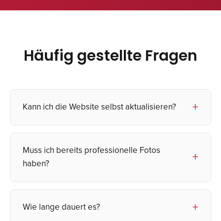
Häufig gestellte Fragen
Kann ich die Website selbst aktualisieren?
Ja, wir verwenden intuitive Plattformen wie
Muss ich bereits professionelle Fotos
WordPress oder Squarespace. Wir schulen
haben?
Sie darin, wie Sie Kollektionen hinzufügen,
Texte bearbeiten und Bilder hochladen
können. Für strukturelle Änderungen stehen
Idealerweise ja: Lookbook, Stillleben,
Wie lange dauert es?
wir Ihnen jederzeit zur Verfügung.
Backstage-Bilder. Wenn Sie keine haben,