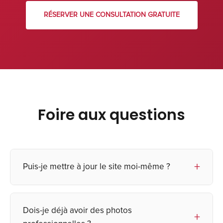
RÉSERVER UNE CONSULTATION GRATUITE
Foire aux questions
Puis-je mettre à jour le site moi-même ?
Oui, nous utilisons des plateformes intuitives
Dois-je déjà avoir des photos
telles que WordPress ou Squarespace. Nous