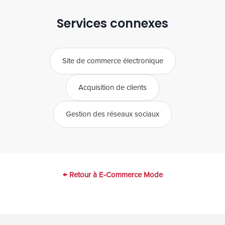
€ / an selon la plateforme). Ces coûts sont à
Services connexes
votre charge mais minimes.
Site de commerce électronique
Acquisition de clients
Gestion des réseaux sociaux
← Retour à E-Commerce Mode