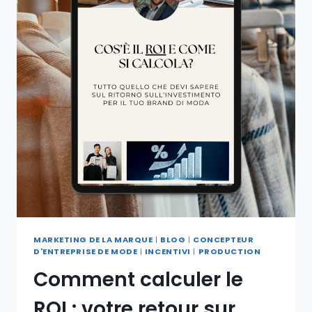
MARKETING DE LA MARQUE
|
BLOG
|
CONCEPTEUR
D'ENTREPRISE DE MODE
|
INCENTIVI
|
PRODUCTION
Comment calculer le
ROI : votre retour sur