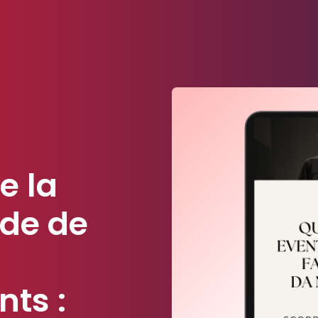
e la
de de
ts :