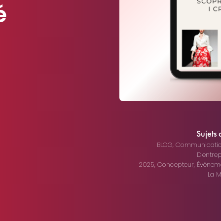
é
Sujets 
BLOG
,
Communicatio
D'entre
2025
,
Concepteur
,
Événem
La 