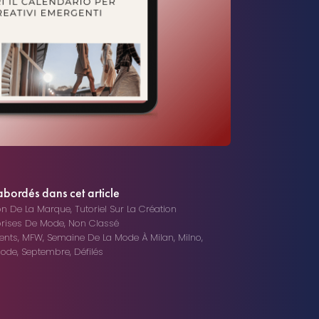
abordés dans cet article
n De La Marque
,
Tutoriel Sur La Création
prises De Mode
,
Non Classé
ents
,
MFW
,
Semaine De La Mode À Milan
,
Milno
,
Mode
,
Septembre
,
Défilés