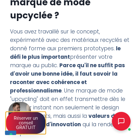
marque de mode
upcyclée ?
Vous avez travaillé sur le concept,
expérimenté avec des matériaux recyclés et
donné forme aux premiers prototypes.
le
défi le plus important
présenter votre
marque au public.
Parce qu'il ne suffit pas
d'avoir une bonne idée, il faut savoir la
raconter avec cohérence et
professionnalisme
. Une marque de mode
"upcycling" doit en effet transmettre dès le
premier instant non seulement le design
des vêtements, mais aussi la
valeurs de
Réserver un
conseil
durabilité et d'innovation
qui la rendent
GRATUIT
unique.