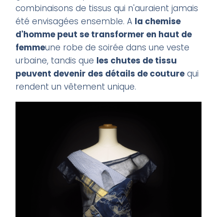
combinaisons de tissus qui n'auraient jamais
été envisagées ensemble. A
la chemise
d'homme peut se transformer en haut de
femme
une robe de soirée dans une veste
urbaine, tandis que
les chutes de tissu
peuvent devenir des détails de couture
qui
rendent un vêtement unique.