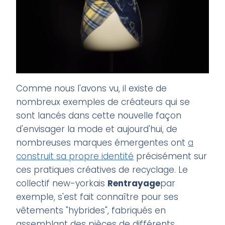
Comme nous l'avons vu, il existe de
nombreux exemples de créateurs qui se
sont lancés dans cette nouvelle façon
d'envisager la mode et aujourd'hui, de
nombreuses marques émergentes ont
a
construit sa propre identité
précisément sur
ces pratiques créatives de recyclage. Le
collectif new-yorkais
Rentrayage
par
exemple, s'est fait connaître pour ses
vêtements "hybrides", fabriqués en
assemblant des pièces de différents