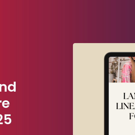
und
re
25