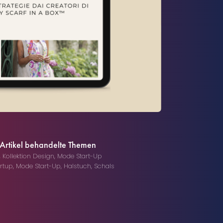
 Artikel behandelte Themen
,
Kollektion Design
,
Mode Start-Up
artup
,
Mode Start-Up
,
Halstuch
,
Schals