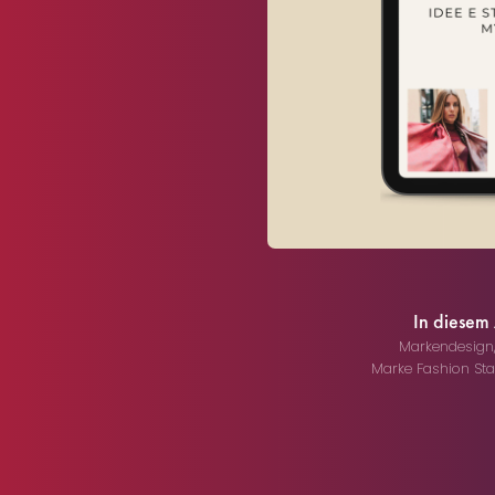
In diesem
Markendesign
Marke Fashion St