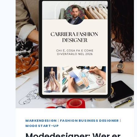
MARKENDESIGN
|
FASHION BUSINESS DESIGNER
|
MODE START-UP
Modedesigner: Wer er