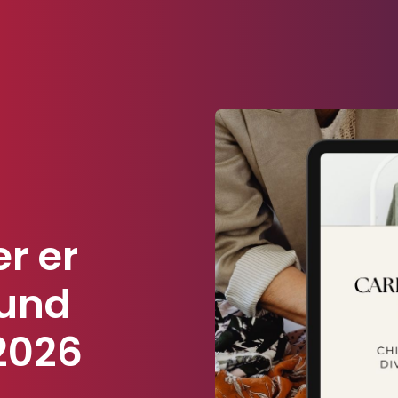
r er
 und
2026