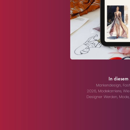
In diesem
Markendesign
,
Fas
2026
,
Modekarriere
,
Wie
Designer Werden
,
Mode