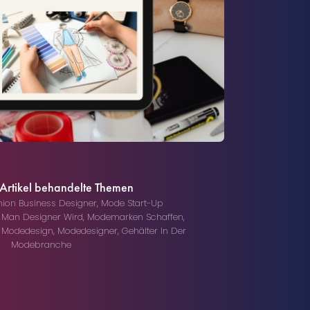
 Artikel behandelte Themen
hion Business Designer
,
Mode Start-Up
 Man Designer Wird
,
Modemarken Schaffen
,
,
Modedesign
,
Modedesigner
,
Gehälter In Der
Modebranche