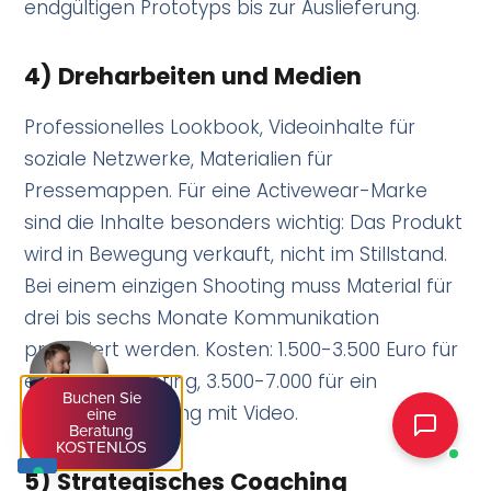
endgültigen Prototyps bis zur Auslieferung.
4) Dreharbeiten und Medien
Professionelles Lookbook, Videoinhalte für
soziale Netzwerke, Materialien für
Pressemappen. Für eine Activewear-Marke
sind die Inhalte besonders wichtig: Das Produkt
wird in Bewegung verkauft, nicht im Stillstand.
Bei einem einzigen Shooting muss Material für
drei bis sechs Monate Kommunikation
produziert werden. Kosten: 1.500-3.500 Euro für
ein Basis-Shooting, 3.500-7.000 für ein
Buchen Sie
Premium-Shooting mit Video.
eine
Beratung
KOSTENLOS
5) Strategisches Coaching