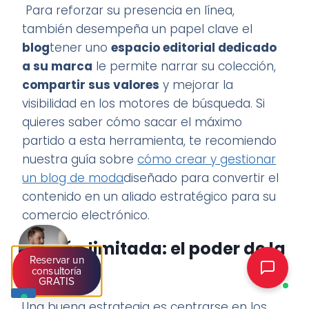
Para reforzar su presencia en línea,
también desempeña un papel clave el
blog
tener uno
espacio editorial dedicado
a su marca
le permite narrar su colección,
compartir sus valores
y mejorar la
visibilidad en los motores de búsqueda. Si
quieres saber cómo sacar el máximo
partido a esta herramienta, te recomiendo
nuestra guía sobre
cómo crear y gestionar
un blog de moda
diseñado para convertir el
contenido en un aliado estratégico para su
comercio electrónico.
Edición limitada: el poder de la
Reservar un
escasez
consultoría
GRATIS
Una buena estrategia es centrarse en los