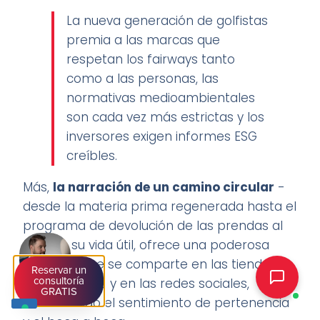
La nueva generación de golfistas
premia a las marcas que
respetan los fairways tanto
como a las personas, las
normativas medioambientales
son cada vez más estrictas y los
inversores exigen informes ESG
creíbles.
Más,
la narración de un camino circular
-
desde la materia prima regenerada hasta el
programa de devolución de las prendas al
final de su vida útil, ofrece una poderosa
narrativa que se comparte en las tiendas
Reservar un
consultoría
profesionales y en las redes sociales,
GRATIS
alimentando el sentimiento de pertenencia