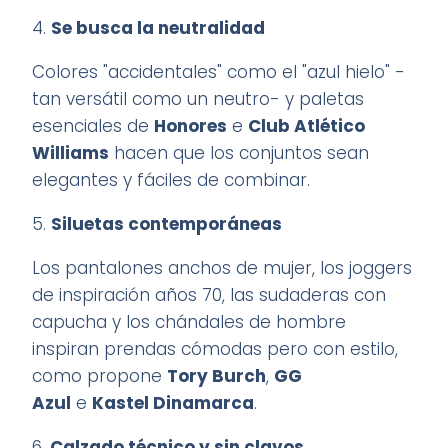
4.
Se busca la neutralidad
Colores "accidentales" como el "azul hielo" -
tan versátil como un neutro- y paletas
esenciales de
Honores
e
Club Atlético
Williams
hacen que los conjuntos sean
elegantes y fáciles de combinar
.
5.
Siluetas contemporáneas
Los pantalones anchos de mujer, los joggers
de inspiración años 70, las sudaderas con
capucha y los chándales de hombre
inspiran prendas cómodas pero con estilo,
como propone
Tory Burch
,
GG
Azul
e
Kastel Dinamarca
.
6.
Calzado técnico y sin clavos