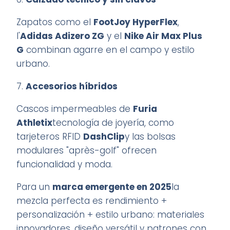
Zapatos como el
FootJoy HyperFlex
,
l'
Adidas Adizero ZG
y el
Nike Air Max Plus
G
combinan agarre en el campo y estilo
urbano.
7.
Accesorios híbridos
Cascos impermeables de
Furia
Athletix
tecnología de joyería, como
tarjeteros RFID
DashClip
y las bolsas
modulares "après-golf" ofrecen
funcionalidad y moda
.
Para un
marca emergente en 2025
la
mezcla perfecta es rendimiento +
personalización + estilo urbano: materiales
innovadores, diseño versátil y patrones con