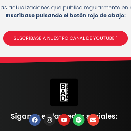
las actualizaciones que publico regularmente en
Inscríbase pulsando el botón rojo de abajo:
SUSCRÍBASE A NUESTRO CANAL DE YOUTUBE "
Síganos en las redes sociales: