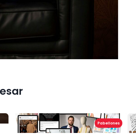
Escriba un comentario
Tu valoración
resar
Pabellones
Título
*