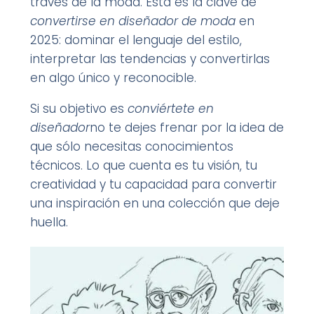
través de la moda. Esta es la clave de
gratuita para crear
convertirse en diseñador de moda
en
moodboards
2025: dominar el lenguaje del estilo,
profesionales siempre
interpretar las tendencias y convertirlas
que los necesites.
en algo único y reconocible.
Haga clic aquí, su
guía GRATUITA
Si su objetivo es
conviértete en
diseñador
no te dejes frenar por la idea de
que sólo necesitas conocimientos
técnicos. Lo que cuenta es tu visión, tu
creatividad y tu capacidad para convertir
una inspiración en una colección que deje
huella.