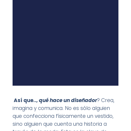
Buenos
Así que..,
qué hace un diseñador
? Crea,
moodboards
imagina y comunica. No es sólo alguien
que confecciona físicamente un vestido,
sino alguien que cuenta una historia a
Descarga la plantilla