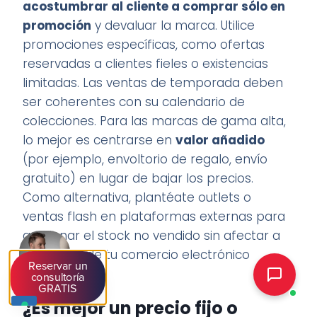
acostumbrar al cliente a comprar sólo en
promoción
y devaluar la marca. Utilice
promociones específicas, como ofertas
reservadas a clientes fieles o existencias
limitadas. Las ventas de temporada deben
ser coherentes con su calendario de
colecciones. Para las marcas de gama alta,
lo mejor es centrarse en
valor añadido
(por ejemplo, envoltorio de regalo, envío
gratuito) en lugar de bajar los precios.
Como alternativa, plantéate outlets o
ventas flash en plataformas externas para
gestionar el stock no vendido sin afectar a
la imagen de tu comercio electrónico
Reservar un
principal.
consultoría
GRATIS
¿Es mejor un precio fijo o