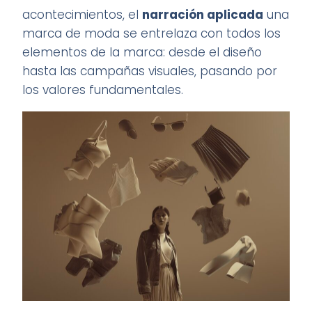
acontecimientos, el
narración aplicada
una
marca de moda se entrelaza con todos los
elementos de la marca: desde el diseño
hasta las campañas visuales, pasando por
los valores fundamentales.