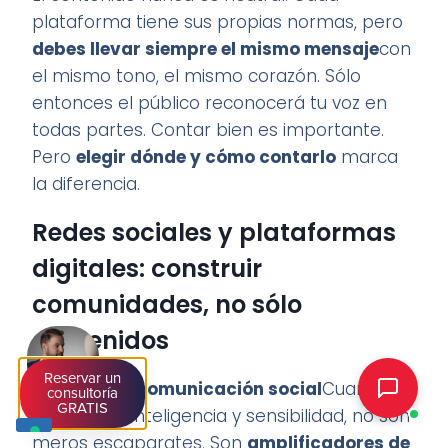
plataforma tiene sus propias normas, pero
debes llevar siempre el mismo mensaje
con
el mismo tono, el mismo corazón. Sólo
entonces el público reconocerá tu voz en
todas partes. Contar bien es importante.
Pero
elegir dónde y cómo contarlo
marca
la diferencia.
Redes sociales y plataformas
digitales: construir
comunidades, no sólo
contenidos
Reservar un
I
medios de comunicación social
Cuando se
consultoría
GRATIS
utilizan con inteligencia y sensibilidad, no son
meros escaparates. Son
amplificadores de