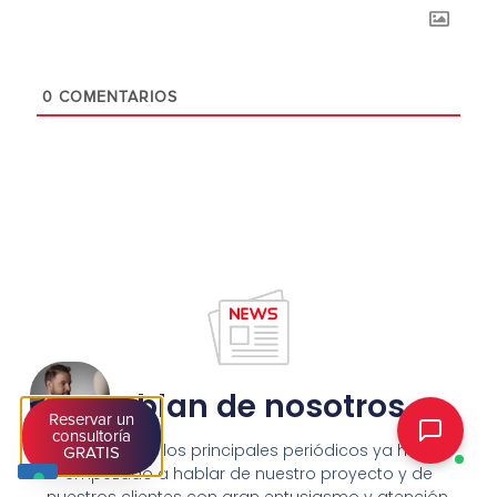
0
COMENTARIOS
Hablan de nosotros
Reservar un
consultoría
Algunos de los principales periódicos ya han
GRATIS
empezado a hablar de nuestro proyecto y de