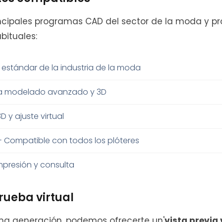
ncipales programas CAD del sector de la moda y p
bituales:
l estándar de la industria de la moda
a modelado avanzado y 3D
D y ajuste virtual
- Compatible con todos los plóteres
mpresión y consulta
rueba virtual
ima generación, podemos ofrecerte un'
vista previa 