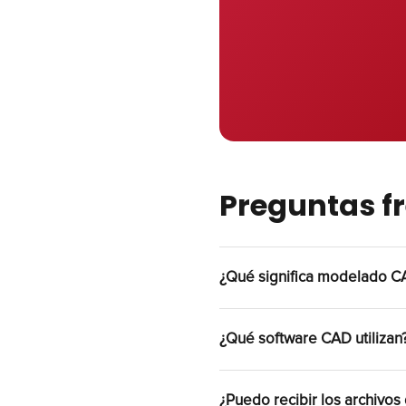
Preguntas f
¿Qué significa modelado 
El modelado CAD (diseño
¿Qué software CAD utilizan
digitales con precisión 
compatibilidad con los 
Utilizamos los principa
¿Puedo recibir los archivos 