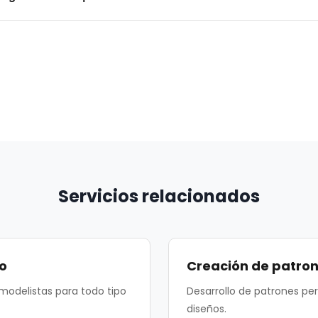
ue garantiza la compatibilidad con cualquier sistema 
simulaciones en 3D.
hivos en formato DXF/AAMA compatibles con todos l
 Puedes utilizarlos con cualquier taller o sistema d
Servicios relacionados
o
Creación de patro
modelistas para todo tipo
Desarrollo de patrones per
diseños.