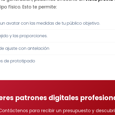
po físico. Esto te permite:
 un avatar con las medidas de tu público objetivo.
tejido y las proporciones.
de ajuste con antelación
es de prototipado
eres patrones digitales profesion
Contáctenos para recibir un presupuesto y descubri