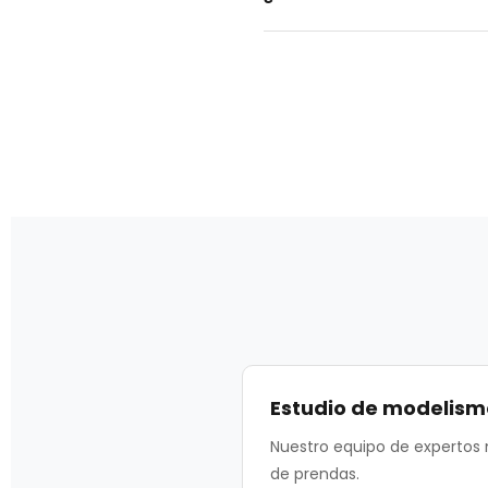
Modaris y Optitex, lo q
posibilidad de realizar 
Sí, proporcionamos arc
CAD y plóteres de corte.
Estudio de modelism
Nuestro equipo de expertos 
de prendas.