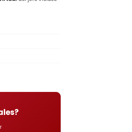
ales?
r