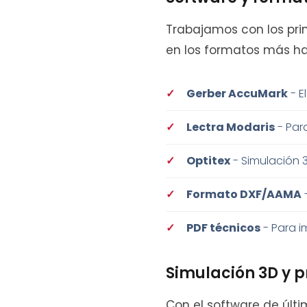
Trabajamos con los pri
en los formatos más ha
Gerber AccuMark
- E
Lectra Modaris
- Par
Optitex
- Simulación 3
Formato DXF/AAMA
PDF técnicos
- Para i
Simulación 3D y p
Con el software de últ