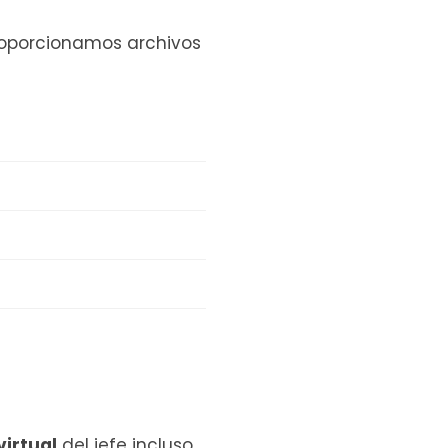
roporcionamos archivos
virtual
del jefe incluso