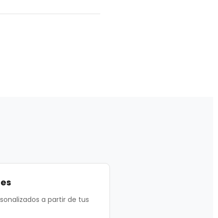
de corte industrial y la
os principales sistemas
e producción.
nes
sonalizados a partir de tus