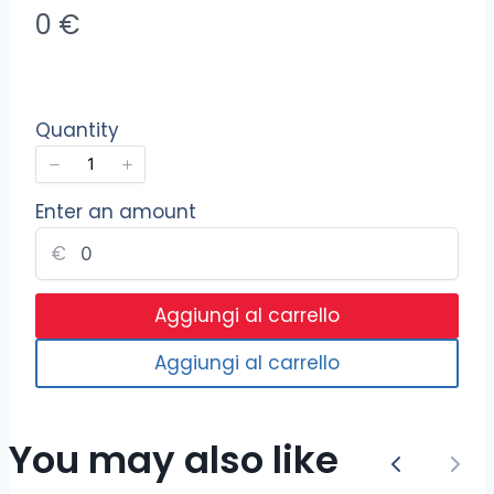
O
0 €
r
a
Quantity
Enter an amount
€
Aggiungi al carrello
Write a review
Aggiungi al carrello
Your rating
You may also like
P
A