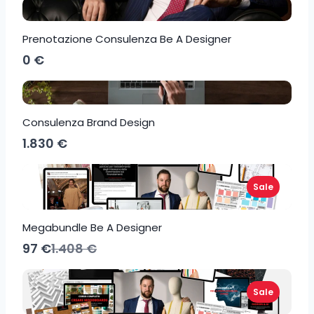
Prenotazione Consulenza Be A Designer
0 €
Consulenza Brand Design
1.830 €
Sale
Megabundle Be A Designer
C
97 €
1.408 €
o
n
f
Sale
r
o