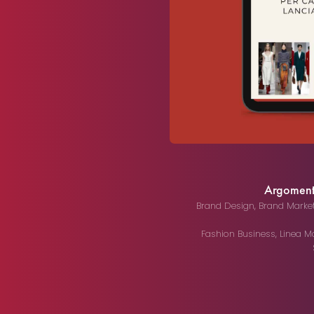
Argomenti 
Brand Design
,
Brand Marke
Fashion Business
,
Linea 