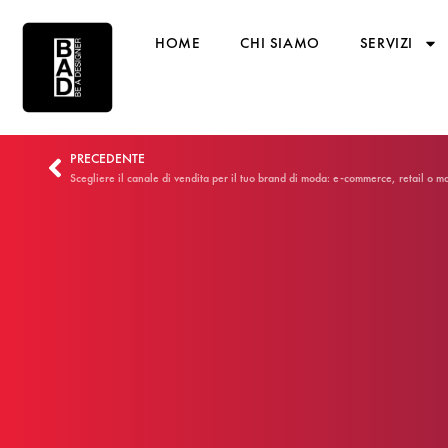
HOME
CHI SIAMO
SERVIZI
PRECEDENTE
Scegliere il canale di vendita per il tuo brand di moda: e-commerce, retail o m