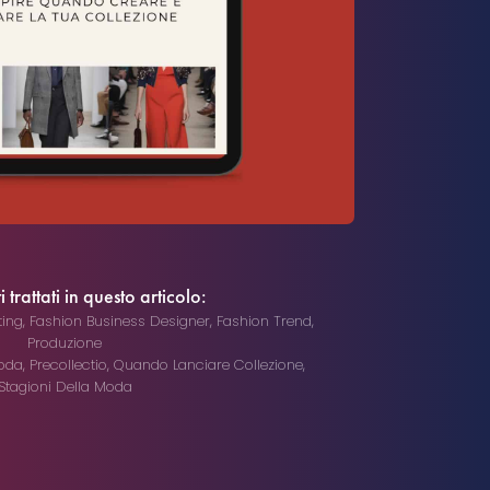
trattati in questo articolo:
ting
,
Fashion Business Designer
,
Fashion Trend
,
Produzione
Moda
,
Precollectio
,
Quando Lanciare Collezione
,
Stagioni Della Moda