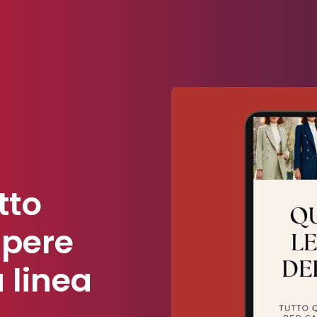
tto
apere
a linea