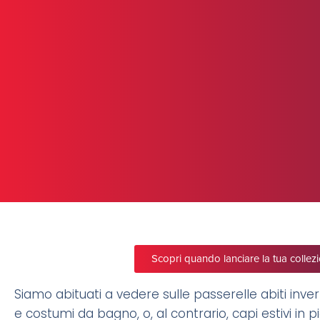
Scopri quando lanciare la tua colle
Siamo abituati a vedere sulle passerelle abiti inver
e costumi da bagno, o, al contrario, capi estivi in 