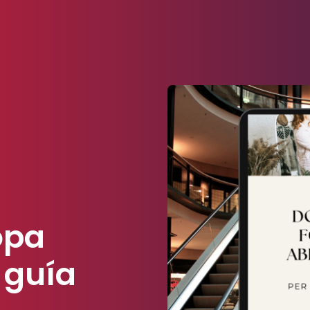
opa
 guía