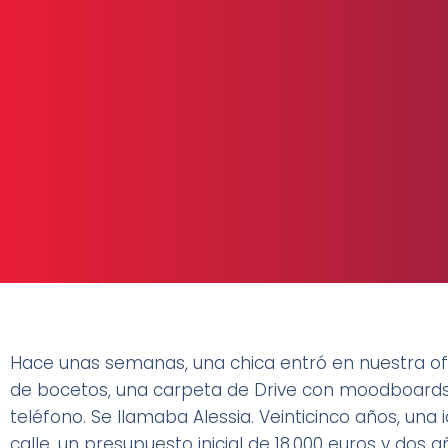
Hace unas semanas, una chica entró en nuestra ofi
de bocetos, una carpeta de Drive con moodboards 
teléfono. Se llamaba Alessia. Veinticinco años, u
calle, un presupuesto inicial de 18.000 euros y dos