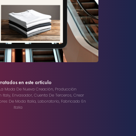
ratados en este artículo
La Moda De Nueva Creación
,
Producción
 Italy
,
Envasador
,
Cuenta De Terceros
,
Crear
ores De Moda Italia
,
Laboratorio
,
Fabricado En
Italia