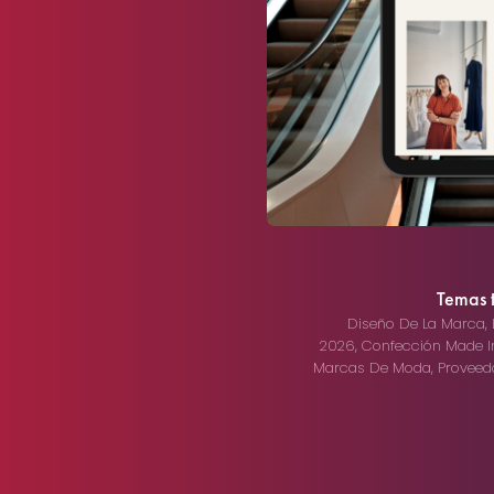
Temas t
Diseño De La Marca
,
2026
,
Confección Made In
Marcas De Moda
,
Proveed