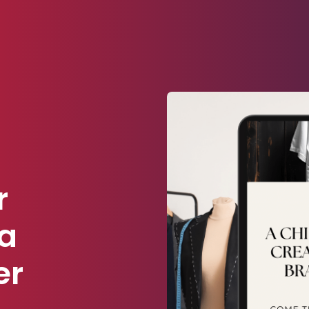
r
la
er