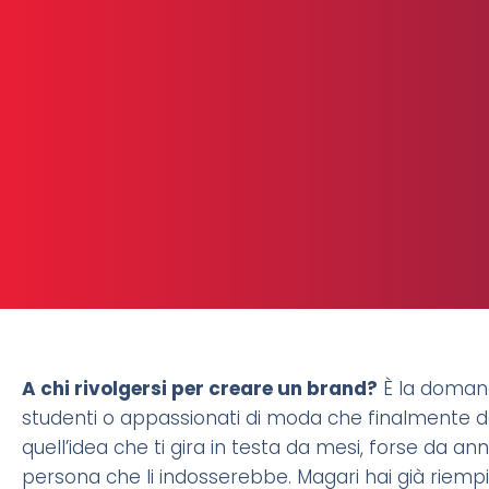
A chi rivolgersi per creare un brand?
È la domanda
studenti o appassionati di moda che finalmente deci
quell’idea che ti gira in testa da mesi, forse da anni. 
persona che li indosserebbe. Magari hai già riempit