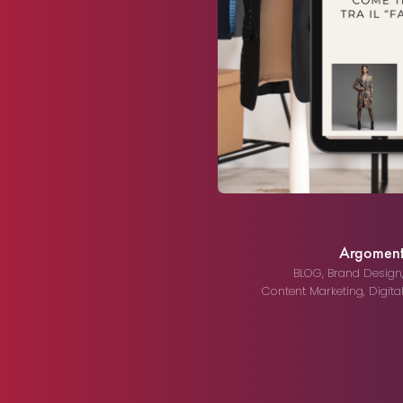
Argomenti 
BLOG
,
Brand Design
Content Marketing
,
Digita