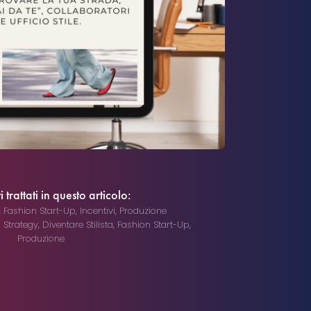
trattati in questo articolo:
,
Fashion Start-Up
,
Incentivi
,
Produzione
l Strategy
,
Diventare Stilista
,
Fashion Start-Up
,
Produzione