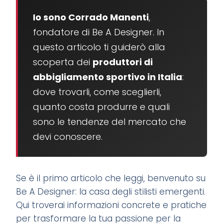
Io sono Corrado Manenti
,
fondatore di Be A Designer. In
questo articolo ti guiderò alla
scoperta dei
produttori di
abbigliamento sportivo in Italia
:
dove trovarli, come sceglierli,
quanto costa produrre e quali
sono le tendenze del mercato che
devi conoscere.
Se è il primo articolo che leggi, benvenuto su
Be A Designer: la casa degli stilisti emergenti.
Qui troverai informazioni concrete e pratiche
per trasformare la tua passione per la