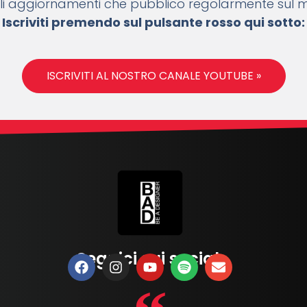
 gli aggiornamenti che pubblico regolarmente sul 
Iscriviti premendo sul pulsante rosso qui sotto:
ISCRIVITI AL NOSTRO CANALE YOUTUBE »
Seguici sui social: