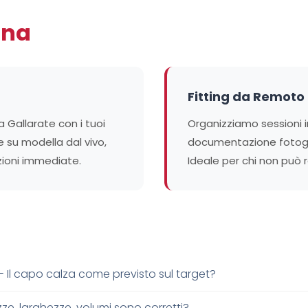
ona
Fitting da Remoto
a Gallarate con i tuoi
Organizziamo sessioni 
 su modella dal vivo,
documentazione fotogr
ezioni immediate.
Ideale per chi non può 
- Il capo calza come previsto sul target?
ze, larghezze, volumi sono corretti?