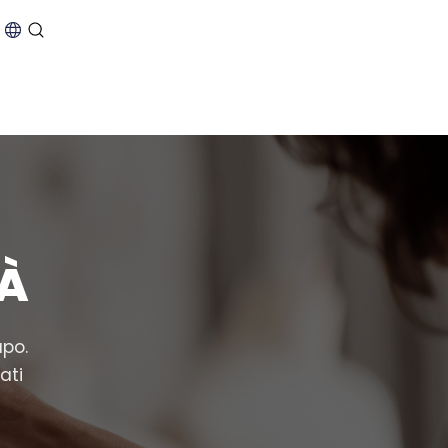
TÀ
apo.
ati