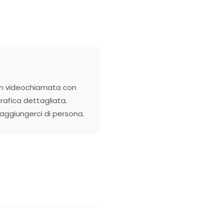
in videochiamata con
afica dettagliata.
raggiungerci di persona.