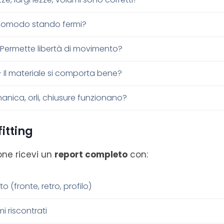
comodo stando fermi?
 Permette libertà di movimento?
 Il materiale si comporta bene?
manica, orli, chiusure funzionano?
itting
one ricevi un
report completo
con:
 (fronte, retro, profilo)
i riscontrati