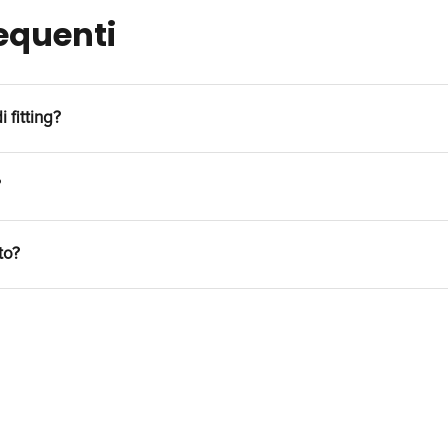
equenti
 fitting?
ra 1-2 ore, tempo sufficiente per analizzare 3-5 cap
?
ioni multiple.
ella oppure possiamo mettere a disposizione fit mo
to?
ticipo le misure necessarie.
g in videochiamata con documentazione fotografica 
retta e dare indicazioni.