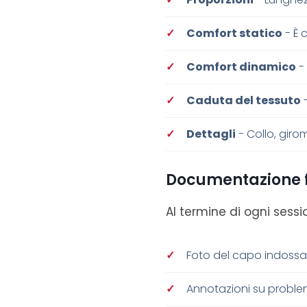
Comfort statico
- È 
Comfort dinamico
-
Caduta del tessuto
-
Dettagli
- Collo, giro
Documentazione f
Al termine di ogni sessi
Foto del capo indossato
Annotazioni su problem