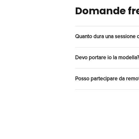
Domande fr
Quanto dura una sessione di
Una sessione standard du
Devo portare io la modella
ampie organizziamo sess
Puoi portare la tua mod
Posso partecipare da remo
standard. Indicaci in an
Sì, organizziamo fittin
vedere la sessione in di