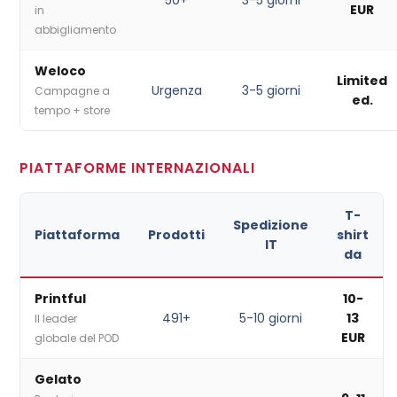
EUR
in
abbigliamento
Weloco
Limited
Urgenza
3-5 giorni
Campagne a
ed.
tempo + store
PIATTAFORME INTERNAZIONALI
T-
Spedizione
Piattaforma
Prodotti
shirt
IT
da
Printful
10-
491+
5-10 giorni
13
Il leader
EUR
globale del POD
Gelato