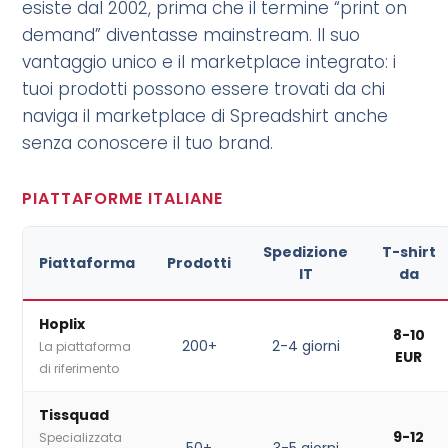
esiste dal 2002, prima che il termine “print on
demand” diventasse mainstream. Il suo
vantaggio unico e il marketplace integrato: i
tuoi prodotti possono essere trovati da chi
naviga il marketplace di Spreadshirt anche
senza conoscere il tuo brand.
PIATTAFORME ITALIANE
Spedizione
T-shirt
Piattaforma
Prodotti
IT
da
Hoplix
8-10
200+
2-4 giorni
La piattaforma
EUR
di riferimento
Tissquad
9-12
Specializzata
50+
3-5 giorni