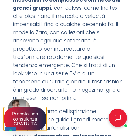
grandi gruppi,
con colossi come Inditex
che plasmano il mercato a velocità
impensabili fino a qualche decennio fa.
Il
modello Zara, con collezioni che si
rinnovano ogni due settimane, è
progettato per intercettare e
trasformare rapidamente qualsiasi
tendenza emergente. Che si tratti di un
look visto in una serie TV o di un
fenomeno culturale globale, il fast fashion
è in grado di portarlo nei negozi nel giro di
un mese – se non prima.
Qui non parliamo dell’ispirazione
Prenota una
tradizionale che guida i grandi macro
consulenza
GRATUITA
trend, ma di un’analisi ben
diversa:
demografica, antropologica,