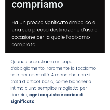
compriamo
Ha un preciso significato simbolico e
una sua precisa destinazione d’uso o
occasione per la quale l’abbiamo
comprato
Quando acquistiamo un capo
d’abbigliamento, raramente lo facciamo
solo per necessità. A meno che non si
tratti di articoli basici, come biancheria
intima o una semplice maglietta per
dormire,
ogni acquisto è carico di
significato.