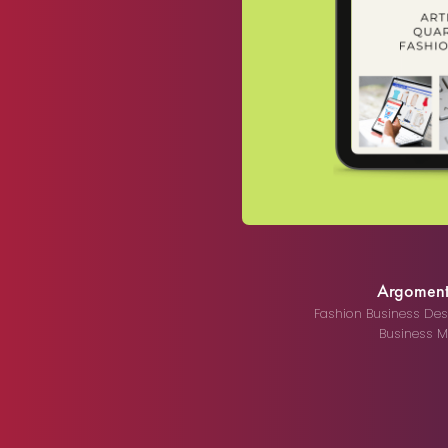
Argomenti 
Fashion Business Des
Business M