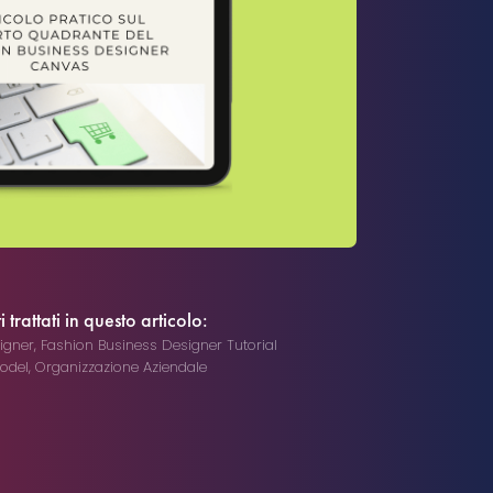
trattati in questo articolo:
igner
,
Fashion Business Designer Tutorial
odel
,
Organizzazione Aziendale