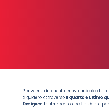
Benvenuto in questo nuovo articolo della
ti guiderò attraverso il
quarto e ultimo q
Designer
, lo strumento che ho ideato per 