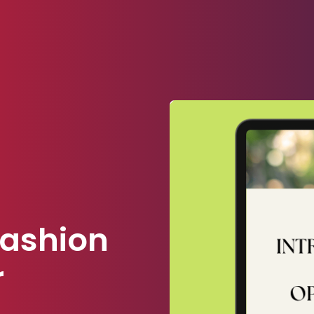
fashion
r